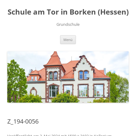
Zum
Inhalt
Schule am Tor in Borken (Hessen)
springen
Grundschule
Menü
Z_194-0056
Veröffentlicht am
3. Mai 2024
mit
1500 × 2102
in
Kollegium
.