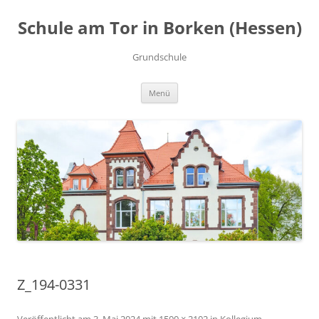
Zum
Inhalt
Schule am Tor in Borken (Hessen)
springen
Grundschule
Menü
Z_194-0331
Veröffentlicht am
3. Mai 2024
mit
1500 × 2102
in
Kollegium
.