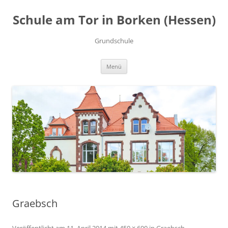
Zum
Inhalt
Schule am Tor in Borken (Hessen)
springen
Grundschule
Menü
Graebsch
Veröffentlicht am
11. April 2014
mit
450 × 600
in
Graebsch
.